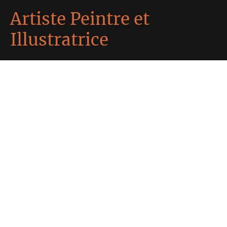
Artiste Peintre et
Illustratrice
J’ai toujours dessiné. Mais d’autant que je m’en
souvienne, je n’ai fait que me chercher...
Ce n’est qu’au détour d’une grosse dépression en
2021, que je me suis enfin trouvée en tant qu’artiste.
Bien plus qu’une passion, dessiner s’est révélé être
une nécessité, une catharsis essentielle me
permettant aujourd’hui d’exprimer mon
hypersensibilité et d’illustrer tous ces maux que je
n’arrive pas à dire avec les mots. L’art m’a sauvé la
vie.
Contactez-moi!